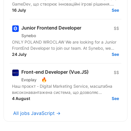
GameDev, що створює інноваційні ігрові рішення.
Шукаємо JavaScript Developer, якому затісно в
16 July
See
рамках...
Junior Frontend Developer
$$
Synebo
ONLY POLAND WROCLAW We are looking for a Junior
FrontEnd Developer to join our team. At Synebo, we
deliver Salesforce solutions with quality,...
24 July
See
Front-end Developer (Vue.JS)
$$
🔥
Evoplay
Наш проєкт - Digital Marketing Service, масштабна
високонавантажена система, що дозволяє
створювати партнерські програми для компаній та
4 August
See
їх продуктів from...
All jobs JavaScript →