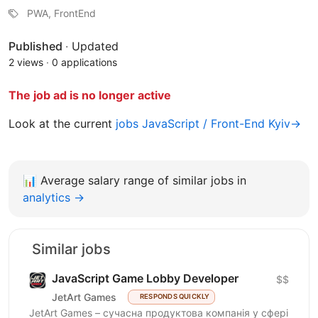
PWA, FrontEnd
Published
·
Updated
2 views
·
0 applications
The job ad is no longer active
Look at the current
jobs JavaScript / Front-End Kyiv→
📊
Average salary range of similar jobs in
analytics →
Similar jobs
JavaScript Game Lobby Developer
$$
JetArt Games
RESPONDS QUICKLY
JetArt Games – сучасна продуктова компанія у сфері