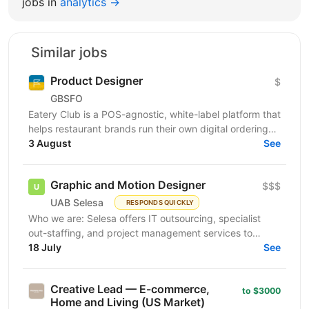
jobs in
analytics →
Similar jobs
Product Designer
$
GBSFO
Eatery Club is a POS-agnostic, white-label platform that
helps restaurant brands run their own digital ordering
and guest engagement channels. Our products...
3 August
See
Graphic and Motion Designer
$$$
UAB Selesa
RESPONDS QUICKLY
Who we are: Selesa offers IT outsourcing, specialist
out-staffing, and project management services to
enhance business operations. We focus on providing...
18 July
See
Creative Lead — E-commerce,
to $3000
Home and Living (US Market)