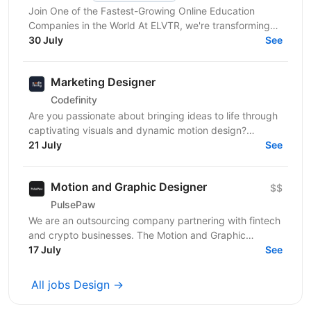
Join One of the Fastest-Growing Online Education
Companies in the World At ELVTR, we're transforming
online education by connecting ambitious
30 July
See
professionals...
Marketing Designer
Codefinity
Are you passionate about bringing ideas to life through
captivating visuals and dynamic motion design?
Codefinity, a leading online learning platform, is...
21 July
See
Motion and Graphic Designer
$$
PulsePaw
We are an outsourcing company partnering with fintech
and crypto businesses. The Motion and Graphic
Designer role is part of a client ecosystem project...
17 July
See
All jobs Design →