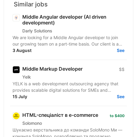
Similar jobs
Middle Angular developer (AI driven
development)
Darly Solutions
We are looking for a Middle Angular developer to join
our growing team on a part-time basis. Our client is a
regulated Swiss wealth manager based in...
3 August
See
Middle Markup Developer
$$
Yelk
YELK is a web development outsourcing agency that
provides scalable digital solutions for SMEs and
enterprise clients across the EU and the USA. We...
15 July
See
HTML-спеціаліст в e-commerce
to $400
Solomono
Шукаємо верстальника до команди SoloMono Ми —
команда SoloMono, розробляємо та продаємо