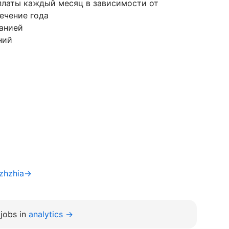
рплаты каждый месяц в зависимости от
течение года
анией
ний
izhzhia→
jobs in
analytics →