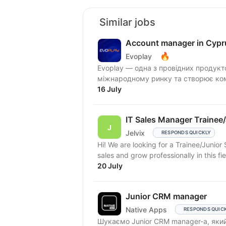
Similar jobs
Account manager in Cypr
🔥
Evoplay
Evoplay — одна з провідних продукт
міжнародному ринку та створює комп
16 July
IT Sales Manager Trainee
Jelvix
RESPONDS QUICKLY
Hi! We are looking for a Trainee/Junior
sales and grow professionally in this fiel
20 July
Junior CRM manager
Native Apps
RESPONDS QUIC
Шукаємо Junior CRM manager-a, який