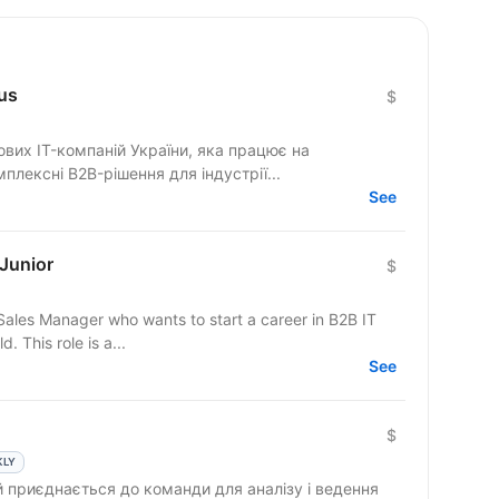
us
$
ових IT-компаній України, яка працює на
лексні B2B-рішення для індустрії...
See
/Junior
$
 Sales Manager who wants to start a career in B2B IT
d. This role is a...
See
$
KLY
 приєднається до команди для аналізу і ведення