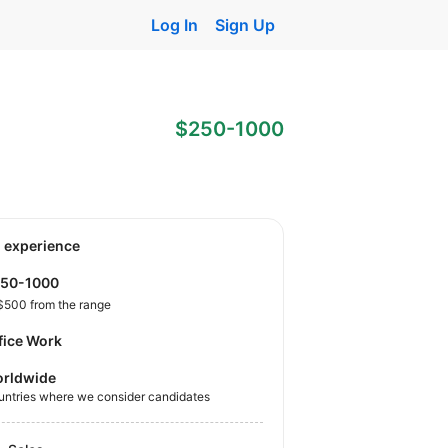
Log In
Sign Up
$250-1000
o experience
250-1000
$500 from the range
fice Work
rldwide
untries where we consider candidates