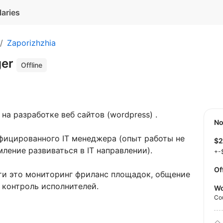
laries
Zaporizhzhia
ger
Offline
а разработке веб сайтов (wordpress) .
N
ицированного IT менеджера (опыт работы не
$
ление развиваться в IT направлении).
+-
Of
ти это мониторинг фриланс площадок, общение
 контроль исполнителей.
Wo
Co