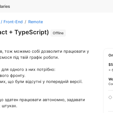
laries
 / Front-End
Remote
act + TypeScript)
Offline
ів, тож можемо собі дозволити працювати у
O
мося під твій графік роботи.
$
 для одного з них потрібно:
+-
вого фронту.
Wo
х, що були відсутні у попередній версії.
Co
що здатен працювати автономно, задавати
 штуках.