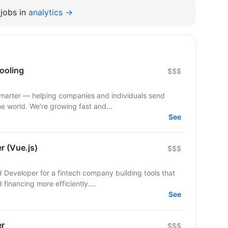
jobs in
analytics →
ooling
$$$
smarter — helping companies and individuals send
he world. We're growing fast and...
See
r (Vue.js)
$$$
d Developer for a fintech company building tools that
inancing more efficiently....
See
er
$$$