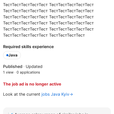
ТестТестТестТестТест ТестТестТестТестТест
ТестТестТестТестТест ТестТестТестТестТест
ТестТестТестТестТест ТестТестТестТестТест
ТестТестТестТестТест ТестТестТестТестТест
ТестТестТестТестТест ТестТестТестТестТест
ТестТестТестТестТест ТестТестТестТест
Required skills experience
Java
Published
·
Updated
1 view
·
0 applications
The job ad is no longer active
Look at the current
jobs Java Kyiv→