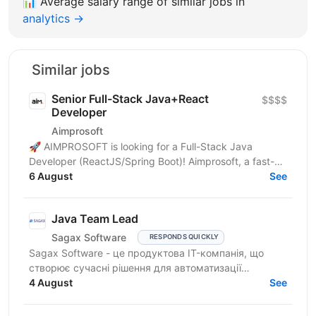
📊
Average salary range of similar jobs in
analytics →
Similar jobs
Senior Full-Stack Java+React
$$$$
Developer
Aimprosoft
🚀 AIMPROSOFT is looking for a Full-Stack Java
Developer (ReactJS/Spring Boot)! Aimprosoft, a fast-
growing IT company, is looking for a Full-Stack Java...
6 August
See
Java Team Lead
Sagax Software
RESPONDS QUICKLY
Sagax Software - це продуктова IT-компанія, що
створює сучасні рішення для автоматизації
страхового бізнесу. Ми розробляємо комплексну
4 August
See
платформу для...