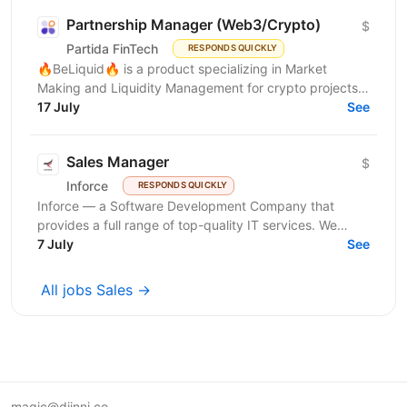
Partnership Manager (Web3/Crypto)
$
Partida FinTech
RESPONDS QUICKLY
🔥BeLiquid🔥 is a product specializing in Market
Making and Liquidity Management for crypto projects.
We help projects build sustainable liquidity, maintain...
17 July
See
Sales Manager
$
Inforce
RESPONDS QUICKLY
Inforce — a Software Development Company that
provides a full range of top-quality IT services. We
believe that great software starts with great people
7 July
See
—...
All jobs Sales →
magic@djinni.co