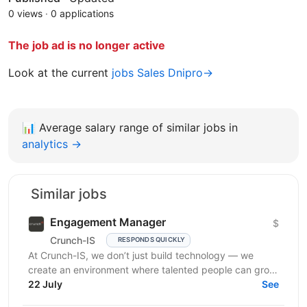
0 views
·
0 applications
The job ad is no longer active
Look at the current
jobs Sales Dnipro→
📊
Average salary range of similar jobs in
analytics →
Similar jobs
Engagement Manager
$
Crunch-IS
RESPONDS QUICKLY
At Crunch-IS, we don’t just build technology — we
create an environment where talented people can grow,
develop innovative solutions, and truly feel their...
22 July
See