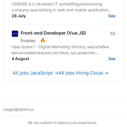
USENSE is a Ukrainian IT outstaffing/outsourcing
company specializing in web and mobile application
development for clients across Europe and the USA.
28 July
See
Over...
Front-end Developer (Vue.JS)
$$
🔥
Evoplay
Наш проєкт - Digital Marketing Service, масштабна
високонавантажена система, що дозволяє
створювати партнерські програми для компаній та
4 August
See
їх продуктів from...
All jobs JavaScript →
All jobs Hiring Cloud →
magic@djinni.co
Terms of Use
We use cookies to improve your experience.
Suggest an idea