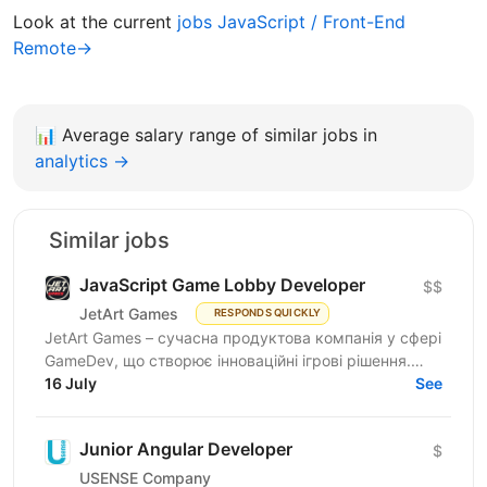
Look at the current
jobs JavaScript / Front-End
Remote→
📊
Average salary range of similar jobs in
analytics →
Similar jobs
JavaScript Game Lobby Developer
$$
JetArt Games
RESPONDS QUICKLY
JetArt Games – сучасна продуктова компанія у сфері
GameDev, що створює інноваційні ігрові рішення.
Шукаємо JavaScript Developer, якому затісно в
16 July
See
рамках...
Junior Angular Developer
$
USENSE Company