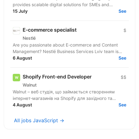
provides scalable digital solutions for SMEs and
enterprise clients across the EU and the USA. We...
15 July
See
E-commerce specialist
$
Nestlé
Are you passionate about E-commerce and Content
Management? Nestlé Business Services Lviv team is
looking for those who are ready to take on the
6 August
See
challenge...
Shopify Front-end Developer
$$
Walnut
Walnut – веб студія, що займається створенням
інтернет-магазинів на Shopify для західного та
українського ринків. Ми шукаємо досвідченого
4 August
See
Shopify...
All jobs JavaScript →