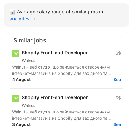
📊
Average salary range of similar jobs in
analytics →
Similar jobs
Shopify Front-end Developer
$$
Walnut
Walnut – веб студія, що займається створенням
інтернет-магазинів на Shopify для західного та
українського ринків. Ми шукаємо досвідченого
4 August
See
Shopify...
Shopify Front-end Developer
$$
Walnut
Walnut – веб студія, що займається створенням
інтернет-магазинів на Shopify для західного та
українського ринків. Ми шукаємо досвідченого
3 August
See
Shopify...