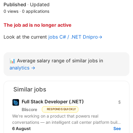
Published
·
Updated
0 views
·
0 applications
The job ad is no longer active
Look at the current
jobs C# / .NET Dnipro→
📊
Average salary range of similar jobs in
analytics →
Similar jobs
Full Stack Developer (.NET)
$
Bliscore
RESPONDS QUICKLY
We’re working on a product that powers real
conversations — an intelligent call center platform built
to handle serious communication volumes. Think
6 August
See