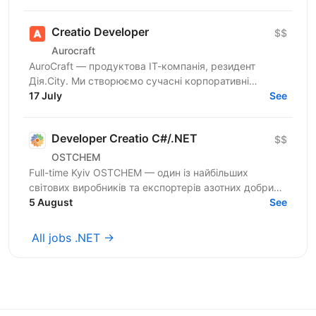
smart...
Creatio Developer
$$
Aurocraft
AuroCraft — продуктова ІТ-компанія, резидент
Дія.City. Ми створюємо сучасні корпоративні
рішення, автоматизуємо бізнес-процеси, інтегруємо
17 July
See
системи та...
Developer Creatio C#/.NET
$$
OSTCHEM
Full-time Kyiv OSTCHEM — один із найбільших
світових виробників та експортерів азотних добрив.
Компанія розширює напрямок корпоративних ІТ-
5 August
See
рішень та...
All jobs .NET →