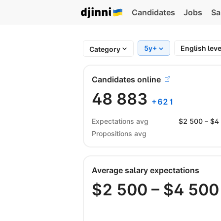
Candidates
Jobs
Sa
5y+
English lev
Category
Candidates online
48 883
+
621
Expectations avg
$
2 500
– $
4
Propositions avg
Average salary expectations
$
2 500
– $
4 500