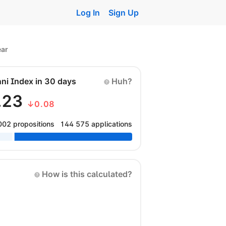
Log In
Sign Up
ear
nni Index in 30 days
Huh?
.23
↓0.08
002 propositions
144 575 applications
How is this calculated?