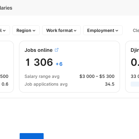
laries
el
Region
Work format
Employment
Cl
Jobs online
Dji
1 306
0
+
6
 500
Salary range avg
$
3 000
– $
5 300
33 
0.6
Job applications avg
34.5