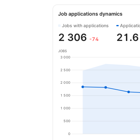
Job applications dynamics
Jobs with applications
Applicati
2 306
21.
-74
JOBS
3 000
2 500
2 000
1 500
1 000
500
0