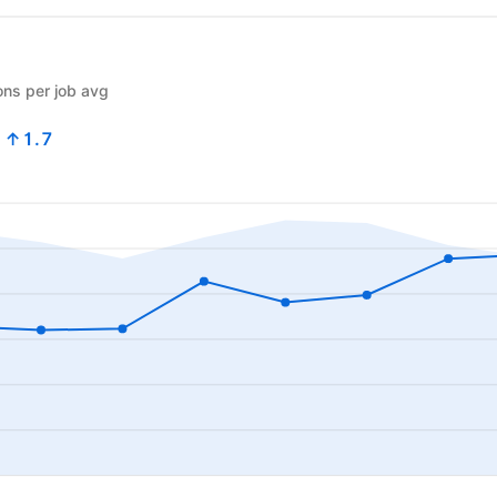
ons per job avg
6
↑1.7