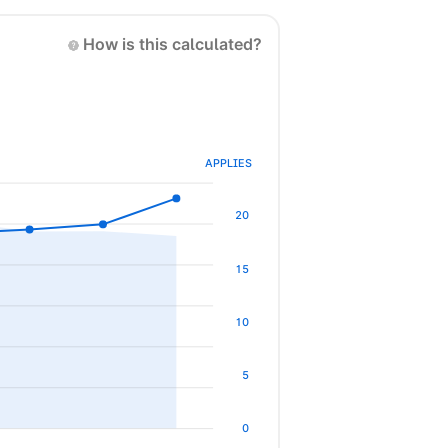
How is this calculated?
APPLIES
20
15
10
5
0