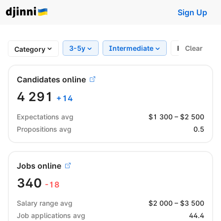
Sign Up
3-5y
Intermediate
Region
Clear
Category
Candidates online
4 291
+
14
Expectations avg
$
1 300
– $
2 500
Propositions avg
0.5
Jobs online
340
-18
Salary range avg
$
2 000
– $
3 500
Job applications avg
44.4