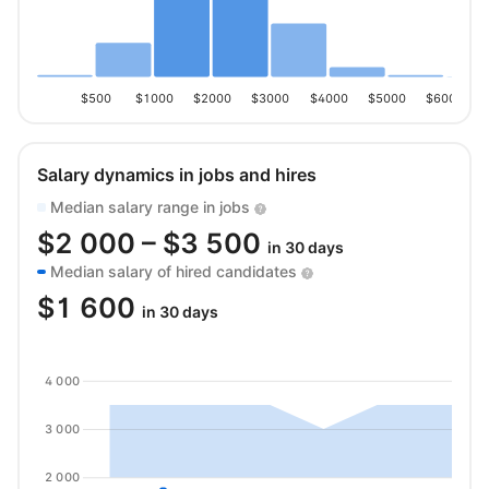
$500
$1000
$2000
$3000
$4000
$5000
$6000
Salary dynamics in jobs and hires
Median salary range in jobs
$
2 000
– $
3 500
in 30 days
Median salary of hired candidates
$
1 600
in 30 days
4 000
3 000
2 000