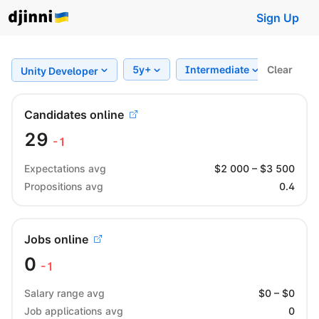
Sign Up
5y+
Intermediate
Clear
Regio
Unity Developer
Candidates online
29
-1
Expectations avg
$
2 000
– $
3 500
Propositions avg
0.4
Jobs online
0
-1
Salary range avg
$
0
– $
0
Job applications avg
0