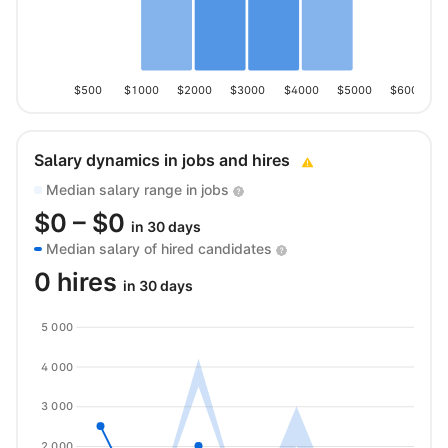
$500
$1000
$2000
$3000
$4000
$5000
$6000
Salary dynamics in jobs and hires
Median salary range in jobs
$
0
– $
0
in 30 days
Median salary of hired candidates
0 hires
in 30 days
5 000
4 000
3 000
2 000