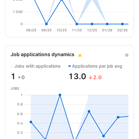
1 000
0
08/25
09/25
10/25
11/25
12/25
01/26
02/26
03/
Job applications dynamics
Jobs with applications
Applications per job avg
1
13.0
+0
↓2.0
JOBS
1
0.8
0.6
0.4
0.2