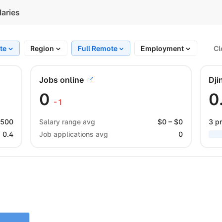
laries
ate
Region
Full Remote
Employment
Cl
Jobs online
Dji
0
0
-1
 500
Salary range avg
$
0
– $
0
3 pr
0.4
Job applications avg
0