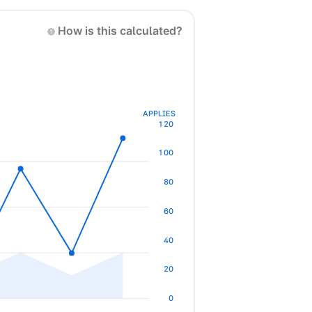
How is this calculated?
APPLIES
120
100
80
60
40
20
0