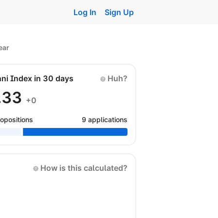
Log In
Sign Up
ear
nni Index in 30 days
Huh?
.33
+0
opositions
9 applications
How is this calculated?