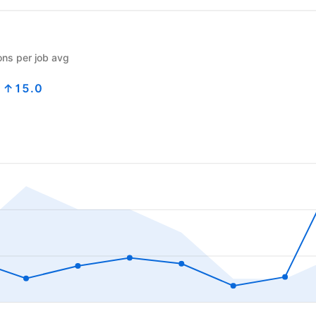
ons per job avg
0
↑15.0