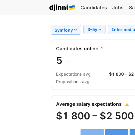
Candidates
Jobs
Sa
3-5y
Intermedi
Symfony
Candidates online
5
-1
Expectations avg
$
1 800
– $
2
Propositions avg
Average salary expectations
$
1 800
– $
2 500