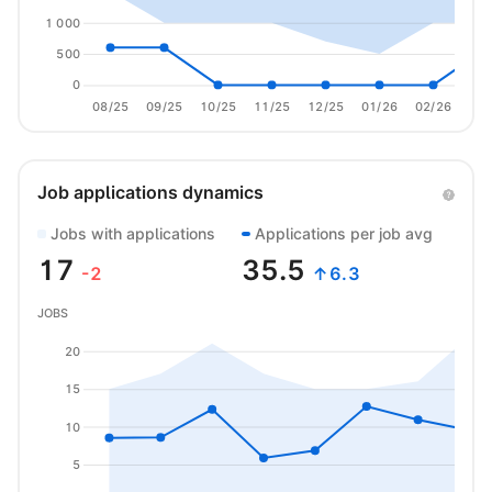
1 000
500
0
08/25
09/25
10/25
11/25
12/25
01/26
02/26
03/
Job applications dynamics
Jobs with applications
Applications per job avg
17
35.5
-2
↑6.3
JOBS
20
15
10
5