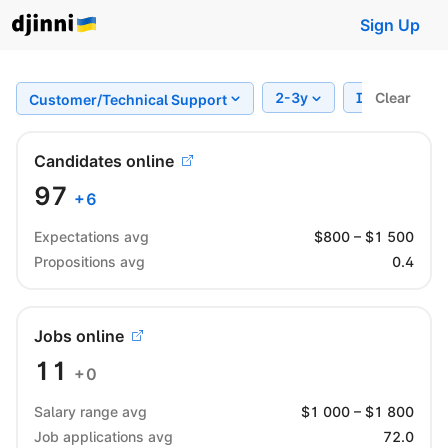
Sign Up
2-3y
Intermediat
Clear
Customer/Technical Support
Candidates online
97
+
6
Expectations avg
$
800
– $
1 500
Propositions avg
0.4
Jobs online
11
+0
Salary range avg
$
1 000
– $
1 800
Job applications avg
72.0