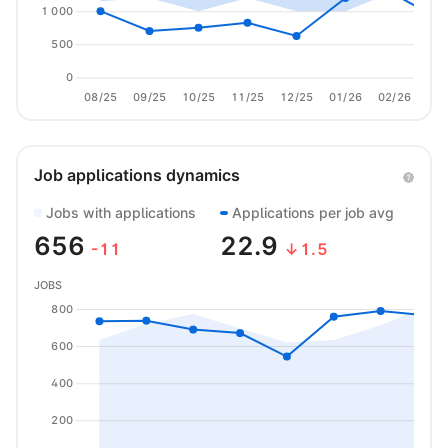
1 000
500
0
08/25
09/25
10/25
11/25
12/25
01/26
02/26
03/
Job applications dynamics
Jobs with applications
Applications per job avg
656
22.9
-11
↓1.5
JOBS
800
600
400
200