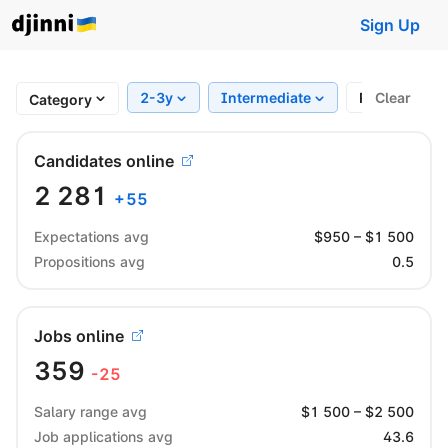
Sign Up
2-3y
Intermediate
Region
Clear
Category
Candidates online
2 281
+
55
Expectations avg
$
950
– $
1 500
Propositions avg
0.5
Jobs online
359
-25
Salary range avg
$
1 500
– $
2 500
Job applications avg
43.6