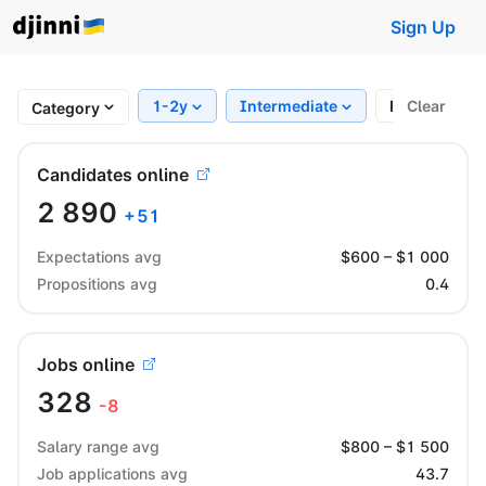
Sign Up
1-2y
Intermediate
Region
Clear
Category
Candidates online
2 890
+
51
Expectations avg
$
600
– $
1 000
Propositions avg
0.4
Jobs online
328
-8
Salary range avg
$
800
– $
1 500
Job applications avg
43.7