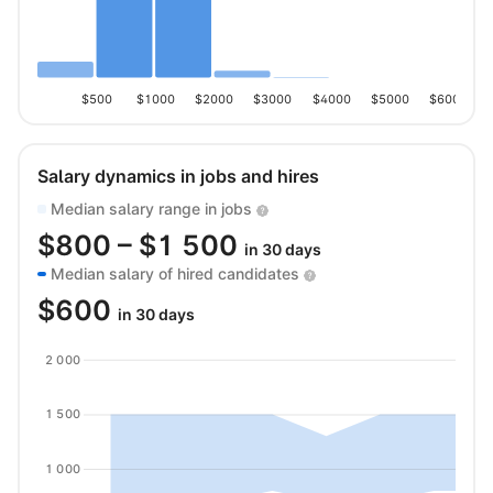
$500
$1000
$2000
$3000
$4000
$5000
$6000
Salary dynamics in jobs and hires
Median salary range in jobs
$
800
– $
1 500
in 30 days
Median salary of hired candidates
$
600
in 30 days
2 000
1 500
1 000