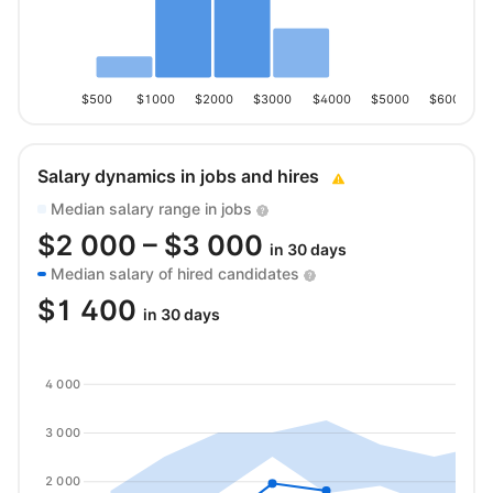
$500
$1000
$2000
$3000
$4000
$5000
$6000
Salary dynamics in jobs and hires
Median salary range in jobs
$
2 000
– $
3 000
in 30 days
Median salary of hired candidates
$
1 400
in 30 days
4 000
3 000
2 000