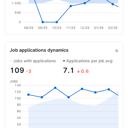
1 000
500
0
08/25
09/25
10/25
11/25
12/25
01/26
02/26
03/
Job applications dynamics
Jobs with applications
Applications per job avg
109
7.1
-3
↓0.6
JOBS
140
120
100
80
60
40
20