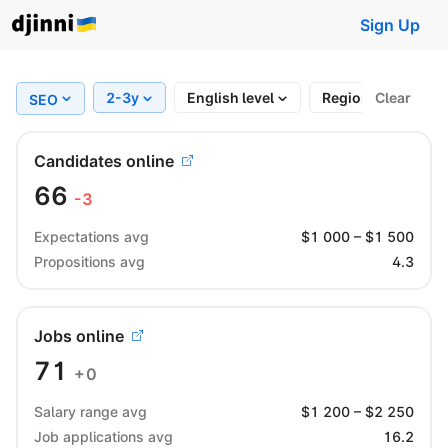
Sign Up
2-3y
English level
Region
Clear
Full
SEO
Candidates online
66
-3
Expectations avg
$
1 000
– $
1 500
Propositions avg
4.3
Jobs online
71
+0
Salary range avg
$
1 200
– $
2 250
Job applications avg
16.2