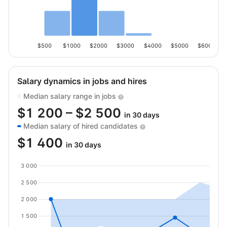
$500
$1000
$2000
$3000
$4000
$5000
$6000
Salary dynamics in jobs and hires
Median salary range in jobs
$
1 200
– $
2 500
in 30 days
Median salary of hired candidates
$
1 400
in 30 days
3 000
2 500
2 000
1 500