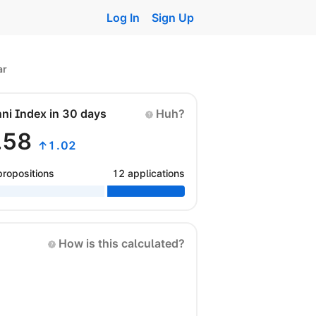
Log In
Sign Up
ar
nni Index in 30 days
Huh?
.58
↑1.02
propositions
12 applications
How is this calculated?