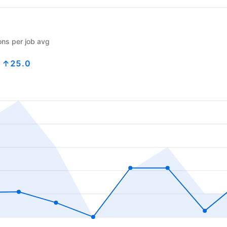
ons per job avg
0
↑25.0