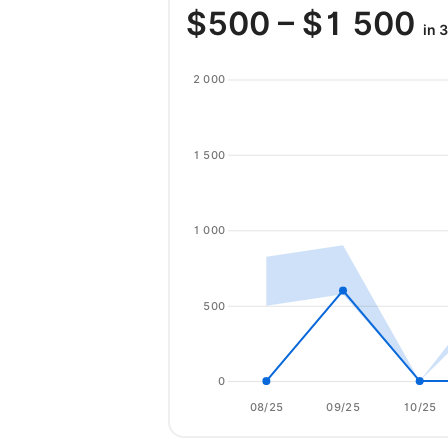
$
500
– $
1 500
in 
2 000
1 500
1 000
500
0
08/25
09/25
10/25