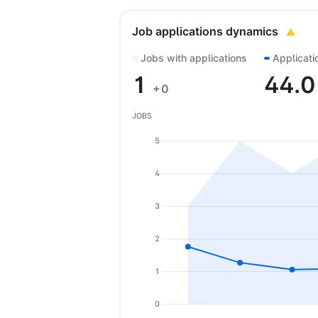
Job applications dynamics
Jobs with applications
Applicati
1
44.
+0
JOBS
5
4
3
2
1
0