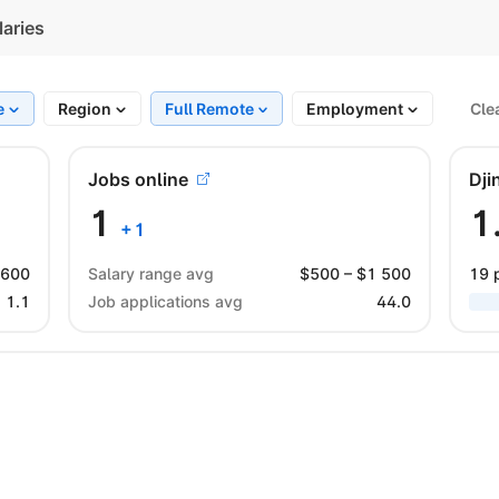
laries
e
Region
Full Remote
Employment
Cle
Jobs online
Dji
1
1
+
1
$
600
Salary range avg
$
500
– $
1 500
19 
1.1
Job applications avg
44.0