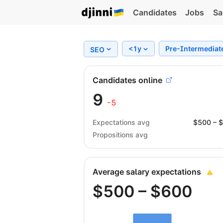
Candidates
Jobs
Sa
<1y
Pre-Intermediat
SEO
Candidates online
9
-5
Expectations avg
$
500
– 
Propositions avg
Average salary expectations
$
500
– $
600