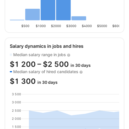
$500
$1000
$2000
$3000
$4000
$5000
$6000
Salary dynamics in jobs and hires
Median salary range in jobs
$
1 200
– $
2 500
in 30 days
Median salary of hired candidates
$
1 300
in 30 days
3 500
3 000
2 500
2 000
1 500