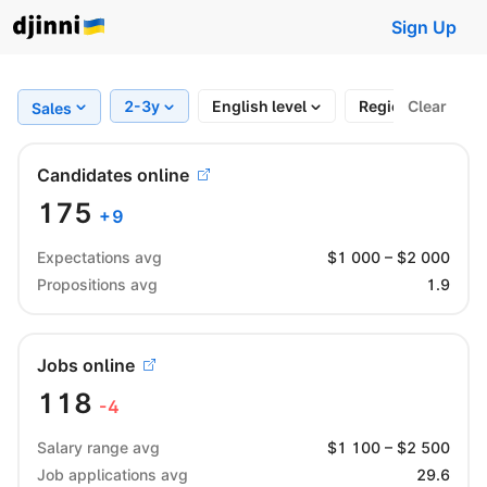
Sign Up
2-3y
English level
Region
Clear
Fu
Sales
Candidates online
175
+
9
Expectations avg
$
1 000
– $
2 000
Propositions avg
1.9
Jobs online
118
-4
Salary range avg
$
1 100
– $
2 500
Job applications avg
29.6