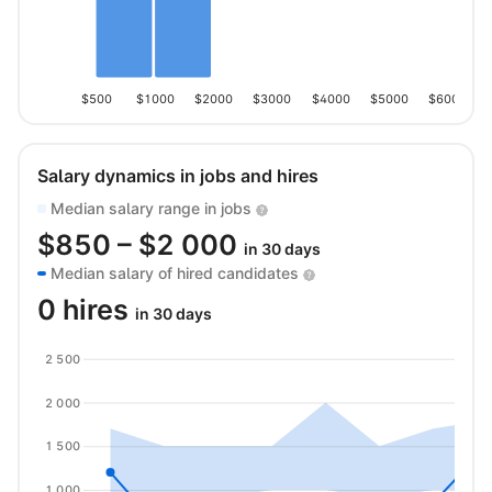
$500
$1000
$2000
$3000
$4000
$5000
$6000
Salary dynamics in jobs and hires
Median salary range in jobs
$
850
– $
2 000
in 30 days
Median salary of hired candidates
0 hires
in 30 days
2 500
2 000
1 500
1 000