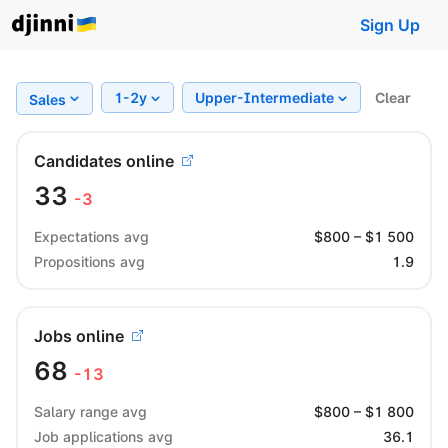
Sign Up
1-2y
Upper-Intermediate
Clear
Region
Sales
Candidates online
33
-3
Expectations avg
$
800
– $
1 500
Propositions avg
1.9
Jobs online
68
-13
Salary range avg
$
800
– $
1 800
Job applications avg
36.1