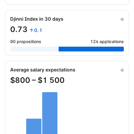
Djinni Index in 30 days
0.73
↑0.1
90 propositions
124 applications
Average salary expectations
$
800
– $
1 500