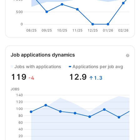
500
0
08/25
09/25
10/25
11/25
12/25
01/26
02/26
03/
Job applications dynamics
Jobs with applications
Applications per job avg
119
12.9
-4
↑1.3
JOBS
140
120
100
80
60
40
20