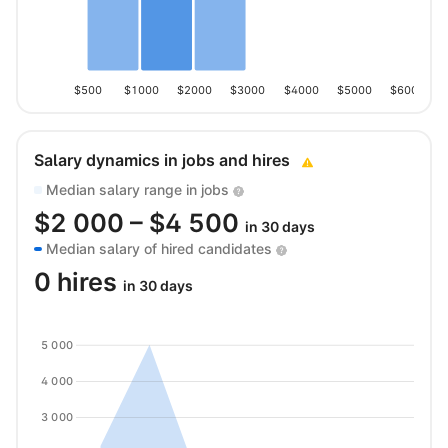
$500
$1000
$2000
$3000
$4000
$5000
$6000
Salary dynamics in jobs and hires
Median salary range in jobs
$
2 000
– $
4 500
in 30 days
Median salary of hired candidates
0 hires
in 30 days
5 000
4 000
3 000