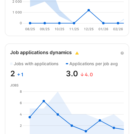
2 000
1 000
0
08/25
09/25
10/25
11/25
12/25
01/26
02/26
03/
Job applications dynamics
Jobs with applications
Applications per job avg
2
3.0
+
1
↓4.0
JOBS
8
6
4
2