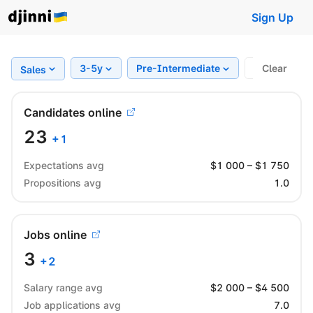
Sign Up
3-5y
Pre-Intermediate
Region
Clear
Sales
Candidates online
23
+
1
Expectations avg
$
1 000
– $
1 750
Propositions avg
1.0
Jobs online
3
+
2
Salary range avg
$
2 000
– $
4 500
Job applications avg
7.0