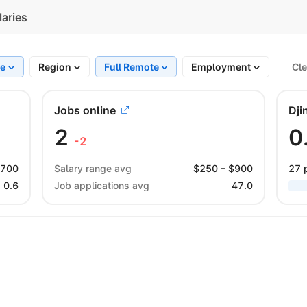
laries
te
Region
Full Remote
Employment
Cle
Jobs online
Dji
2
0
-2
$
700
Salary range avg
$
250
– $
900
27 
0.6
Job applications avg
47.0