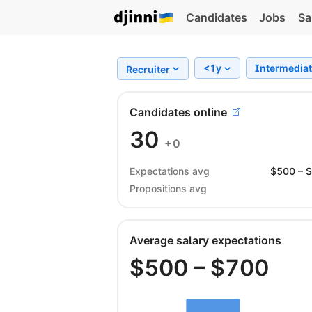
Candidates
Jobs
Sa
<1y
Intermedia
Recruiter
Candidates online
30
+0
Expectations avg
$
500
– 
Propositions avg
Average salary expectations
$
500
– $
700