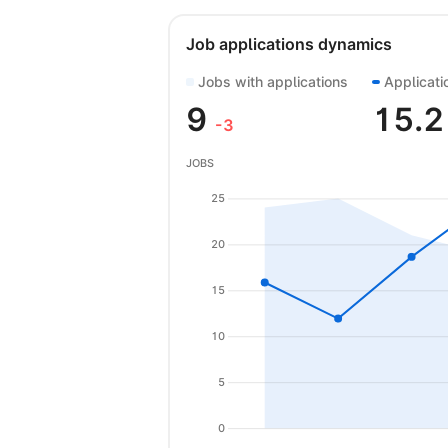
Job applications dynamics
Jobs with applications
Applicati
9
15.
-3
JOBS
25
20
15
10
5
0