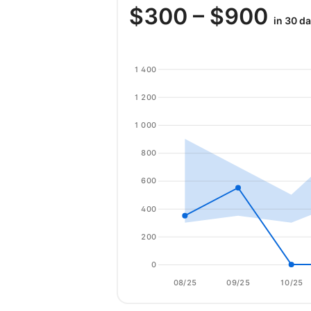
$
300
– $
900
in 30 d
1 400
1 200
1 000
800
600
400
200
0
08/25
09/25
10/25