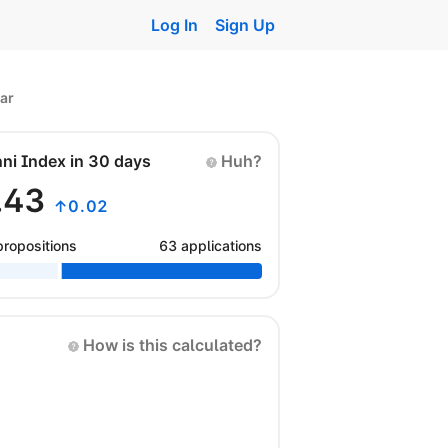
Log In
Sign Up
ar
nni Index in 30 days
Huh?
.43
↑0.02
propositions
63 applications
How is this calculated?