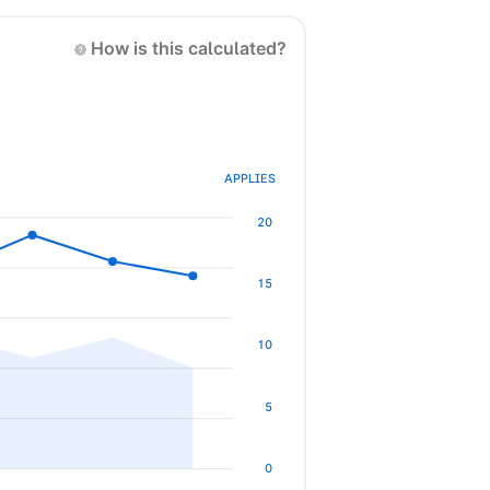
How is this calculated?
APPLIES
20
15
10
5
0