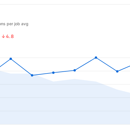
ons per job avg
2
↓4.8