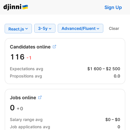
Sign Up
3-5y
Advanced/Fluent
Clear
Region
React.js
Candidates online
116
-1
Expectations avg
$
1 600
– $
2 500
Propositions avg
0.0
Jobs online
0
+0
Salary range avg
$
0
– $
0
Job applications avg
0