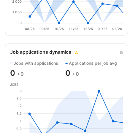
2 000
1 000
0
08/25
09/25
10/25
11/25
12/25
01/26
02/26
03/
Job applications dynamics
Jobs with applications
Applications per job avg
0
0
+0
+0
JOBS
3
2.5
2
1.5
1
0.5