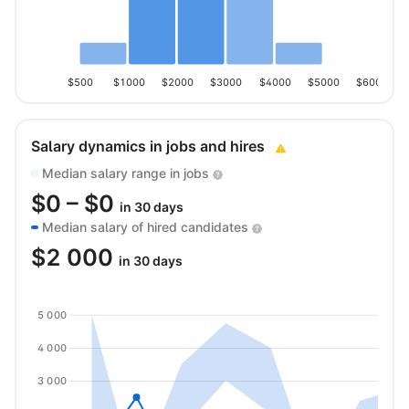
$500
$1000
$2000
$3000
$4000
$5000
$6000
Salary dynamics in jobs and hires
Median salary range in jobs
$
0
– $
0
in 30 days
Median salary of hired candidates
$
2 000
in 30 days
5 000
4 000
3 000