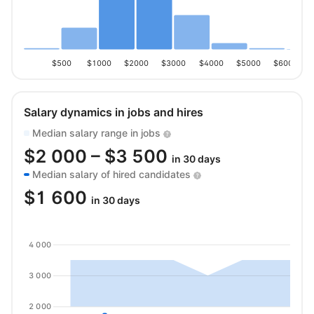
$500
$1000
$2000
$3000
$4000
$5000
$6000
Salary dynamics in jobs and hires
Median salary range in jobs
$
2 000
– $
3 500
in 30 days
Median salary of hired candidates
$
1 600
in 30 days
4 000
3 000
2 000