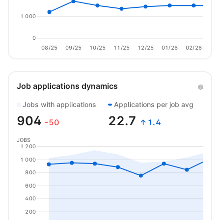
1 000
0
08/25
09/25
10/25
11/25
12/25
01/26
02/26
03/
Job applications dynamics
Jobs with applications
Applications per job avg
904
22.7
-50
↑1.4
JOBS
1 200
1 000
800
600
400
200