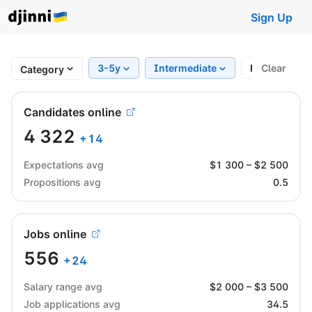
Sign Up
3-5y
Intermediate
Region
Clear
Category
Candidates online
4 322
+
14
Expectations avg
$
1 300
– $
2 500
Propositions avg
0.5
Jobs online
556
+
24
Salary range avg
$
2 000
– $
3 500
Job applications avg
34.5