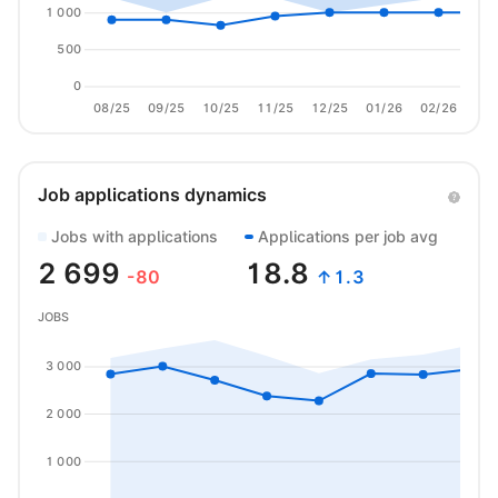
1 000
500
0
08/25
09/25
10/25
11/25
12/25
01/26
02/26
03/
Job applications dynamics
Jobs with applications
Applications per job avg
2 699
18.8
-80
↑1.3
JOBS
3 000
2 000
1 000