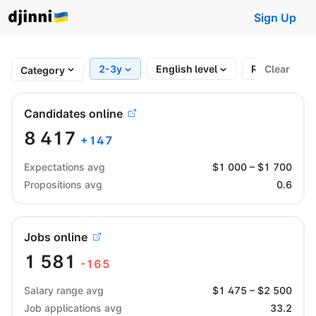
Sign Up
2-3y
English level
Region
Clear
Category
Candidates online
8 417
+
147
Expectations avg
$
1 000
– $
1 700
Propositions avg
0.6
Jobs online
1 581
-165
Salary range avg
$
1 475
– $
2 500
Job applications avg
33.2