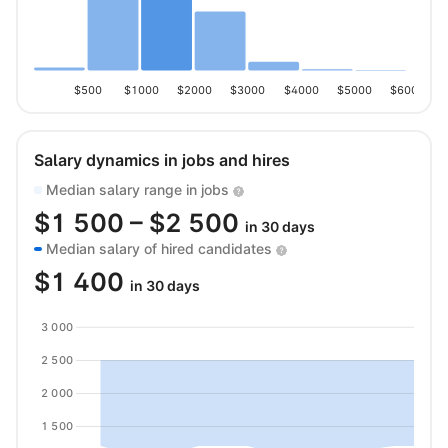
$500
$1000
$2000
$3000
$4000
$5000
$6000
Salary dynamics in jobs and hires
Median salary range in jobs
$
1 500
– $
2 500
in 30 days
Median salary of hired candidates
$
1 400
in 30 days
3 000
2 500
2 000
1 500