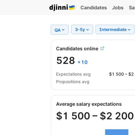
Candidates
Jobs
Sa
3-5y
Intermediate
QA
Candidates online
528
+
10
Expectations avg
$
1 500
– $
2
Propositions avg
Average salary expectations
$
1 500
– $
2 200