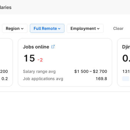
laries
Region
Full Remote
Employment
Clear
Jobs online
Dji
15
0
-2
 200
Salary range avg
$
1 500
– $
2 700
131
0.2
Job applications avg
169.8