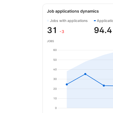
Job applications dynamics
Jobs with applications
Applicati
31
94.
-3
JOBS
60
50
40
30
20
10
0