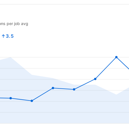
ons per job avg
4
↑3.5