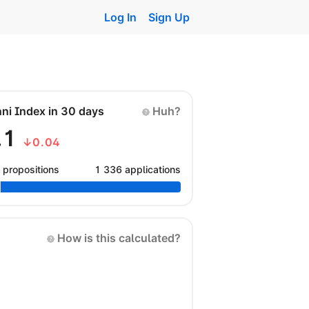
Log In
Sign Up
nni Index in 30 days
Huh?
.1
↓0.04
 propositions
1 336 applications
How is this calculated?