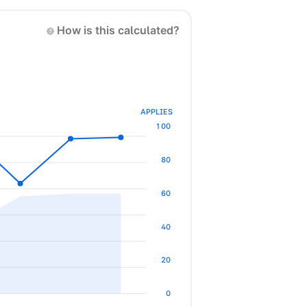
How is this calculated?
APPLIES
100
80
60
40
20
0