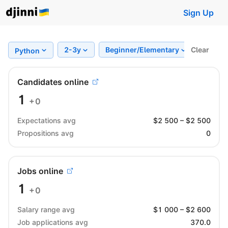
Sign Up
2-3y
Beginner/Elementary
Clear
Regio
Python
Candidates online
1
+0
Expectations avg
$
2 500
– $
2 500
Propositions avg
0
Jobs online
1
+0
Salary range avg
$
1 000
– $
2 600
Job applications avg
370.0