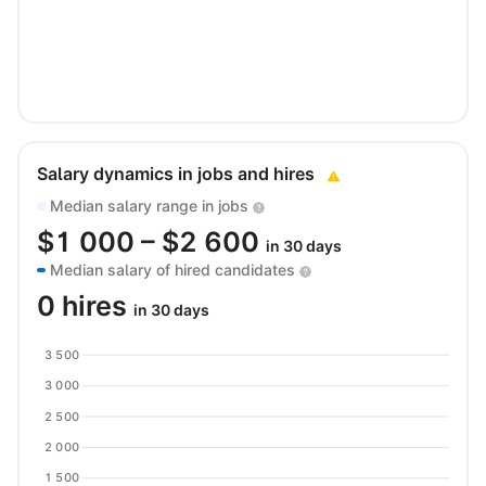
Salary dynamics in jobs and hires
Median salary range in jobs
$
1 000
– $
2 600
in 30 days
Median salary of hired candidates
0 hires
in 30 days
3 500
3 000
2 500
2 000
1 500