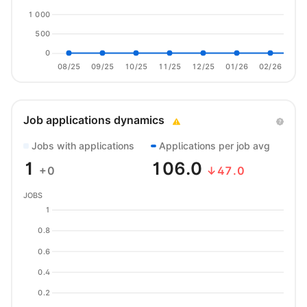
1 000
500
0
08/25
09/25
10/25
11/25
12/25
01/26
02/26
03/
Job applications dynamics
Jobs with applications
Applications per job avg
1
106.0
+0
↓47.0
JOBS
1
0.8
0.6
0.4
0.2