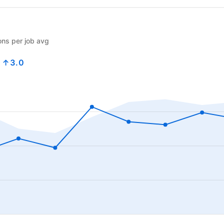
ons per job avg
9
↑3.0