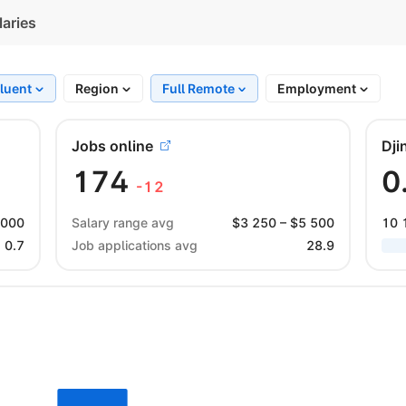
laries
luent
Region
Full Remote
Employment
Jobs online
Dji
174
0
-12
 000
Salary range avg
$
3 250
– $
5 500
10 
0.7
Job applications avg
28.9