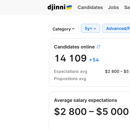
Candidates
Jobs
Sa
5y+
Advanced/F
Category
Candidates online
14 109
+
54
Expectations avg
$
2 800
– $
5
Propositions avg
Average salary expectations
$
2 800
– $
5 000