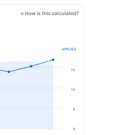
How is this calculated?
APPLIES
15
10
5
0