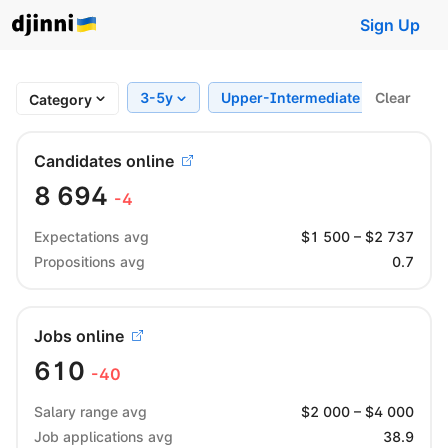
Sign Up
3-5y
Upper-Intermediate
Clear
Regi
Category
Candidates online
8 694
-4
Expectations avg
$
1 500
– $
2 737
Propositions avg
0.7
Jobs online
610
-40
Salary range avg
$
2 000
– $
4 000
Job applications avg
38.9