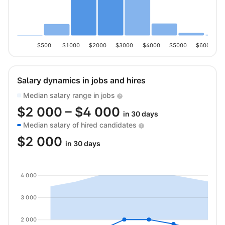
$500
$1000
$2000
$3000
$4000
$5000
$6000
Salary dynamics in jobs and hires
Median salary range in jobs
$
2 000
– $
4 000
in 30 days
Median salary of hired candidates
$
2 000
in 30 days
4 000
3 000
2 000