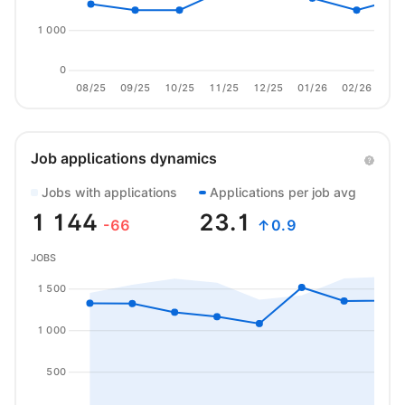
1 000
0
08/25
09/25
10/25
11/25
12/25
01/26
02/26
03/
Job applications dynamics
Jobs with applications
Applications per job avg
1 144
23.1
-66
↑0.9
JOBS
1 500
1 000
500