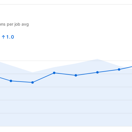
ons per job avg
9
↑1.0