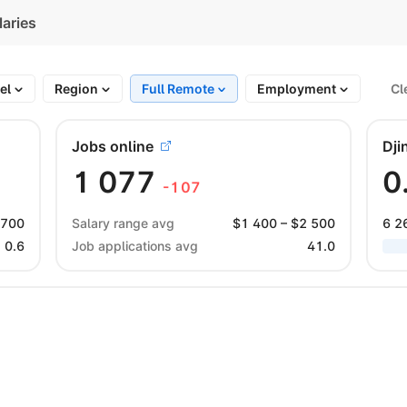
laries
vel
Region
Full Remote
Employment
Cl
Jobs online
Dji
1 077
0
-107
 700
Salary range avg
$
1 400
– $
2 500
6 2
0.6
Job applications avg
41.0