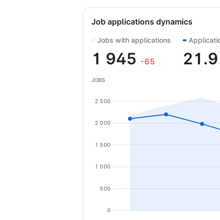
Job applications dynamics
Jobs with applications
Applicati
1 945
21.
-65
JOBS
2 500
2 000
1 500
1 000
500
0