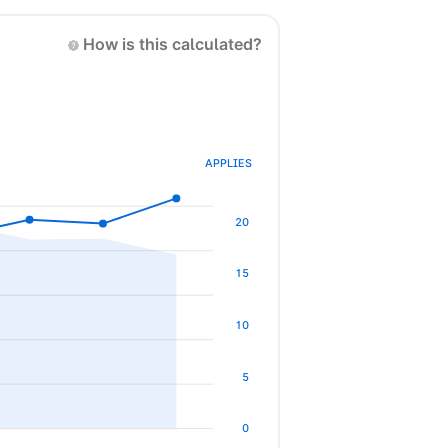
How is this calculated?
APPLIES
20
15
10
5
0