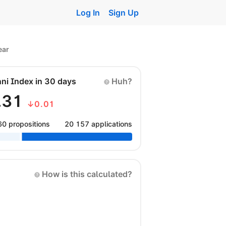
Log In
Sign Up
ear
nni Index in 30 days
Huh?
.31
↓0.01
60 propositions
20 157 applications
How is this calculated?