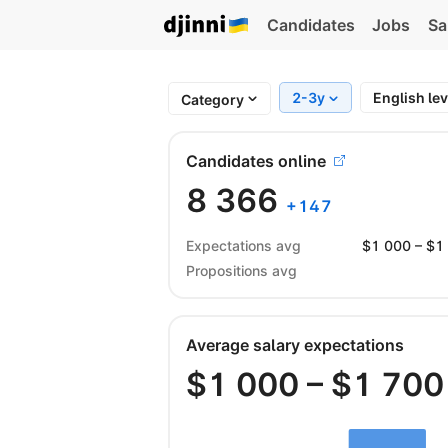
Candidates
Jobs
Sa
2-3y
English le
Category
Candidates online
8 366
+
147
Expectations avg
$
1 000
– $
1
Propositions avg
Average salary expectations
$
1 000
– $
1 700