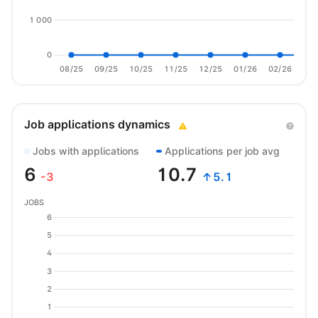
1 000
0
08/25
09/25
10/25
11/25
12/25
01/26
02/26
03/
Job applications dynamics
Jobs with applications
Applications per job avg
6
10.7
-3
↑5.1
JOBS
6
5
4
3
2
1