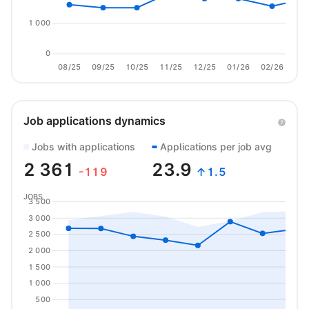
1 000
0
08/25
09/25
10/25
11/25
12/25
01/26
02/26
03/
Job applications dynamics
Jobs with applications
Applications per job avg
2 361
23.9
-119
↑1.5
JOBS
3 500
3 000
2 500
2 000
1 500
1 000
500