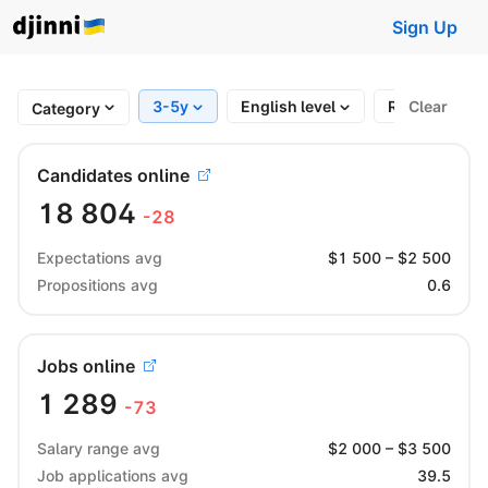
Sign Up
3-5y
English level
Region
Clear
Category
Candidates online
18 804
-28
Expectations avg
$
1 500
– $
2 500
Propositions avg
0.6
Jobs online
1 289
-73
Salary range avg
$
2 000
– $
3 500
Job applications avg
39.5