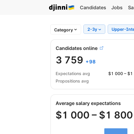
Candidates
Jobs
Sa
2-3y
Upper-Int
Category
Candidates online
3 759
+
98
Expectations avg
$
1 000
– $
1
Propositions avg
Average salary expectations
$
1 000
– $
1 800