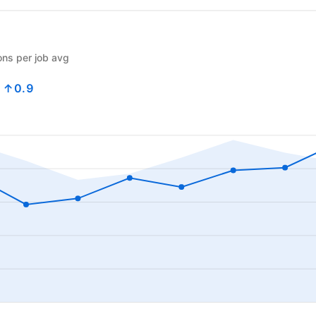
ons per job avg
3
↑0.9