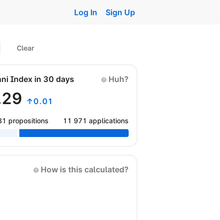
Log In
Sign Up
Clear
nni Index in 30 days
Huh?
.29
↑0.01
31 propositions
11 971 applications
How is this calculated?