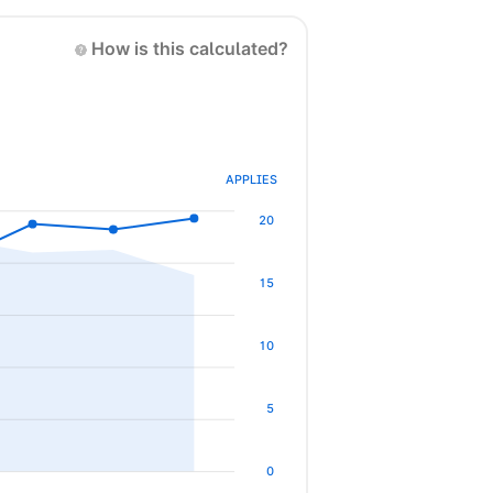
How is this calculated?
APPLIES
20
15
10
5
0