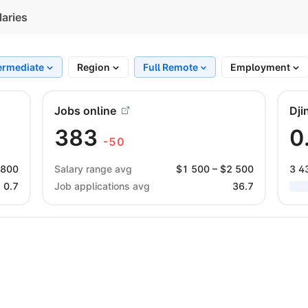
laries
ermediate
Region
Full Remote
Employment
Jobs online
Dji
383
0
-50
 800
Salary range avg
$
1 500
– $
2 500
3 4
0.7
Job applications avg
36.7