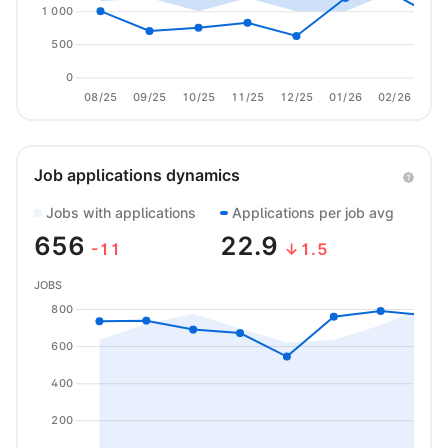
1 000
500
0
08/25
09/25
10/25
11/25
12/25
01/26
02/26
03/
Job applications dynamics
Jobs with applications
Applications per job avg
656
22.9
-11
↓1.5
JOBS
800
600
400
200