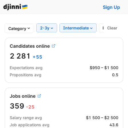
Sign Up
2-3y
Intermediate
Region
Clear
Category
Candidates online
2 281
+
55
Expectations avg
$
950
– $
1 500
Propositions avg
0.5
Jobs online
359
-25
Salary range avg
$
1 500
– $
2 500
Job applications avg
43.6