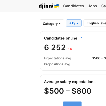
Candidates
Jobs
Sa
<1y
English lev
Category
Candidates online
6 252
-4
Expectations avg
$
500
– 
Propositions avg
Average salary expectations
$
500
– $
800