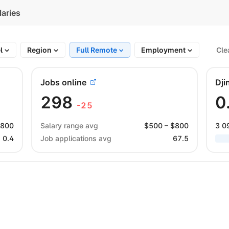
laries
el
Region
Full Remote
Employment
Cle
Jobs online
Dji
298
0
-25
$
800
Salary range avg
$
500
– $
800
3 0
0.4
Job applications avg
67.5