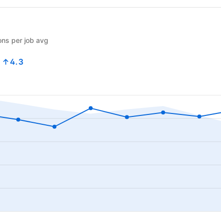
ons per job avg
3
↑4.3