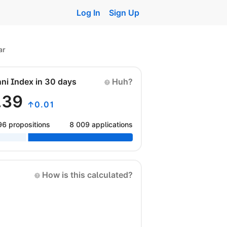
Log In
Sign Up
ar
nni Index in 30 days
Huh?
.39
↑0.01
96 propositions
8 009 applications
How is this calculated?