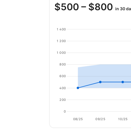
$
500
– $
800
in 30 d
1 400
1 200
1 000
800
600
400
200
0
08/25
09/25
10/25