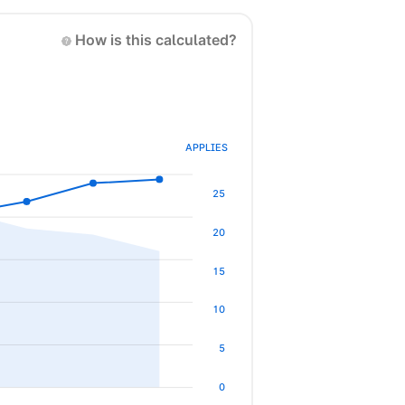
How is this calculated?
APPLIES
25
20
15
10
5
0