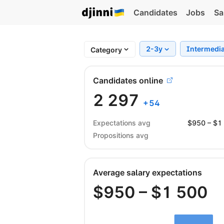
Candidates
Jobs
Sa
2-3y
Intermedi
Category
Candidates online
2 297
+
54
Expectations avg
$
950
– $
1
Propositions avg
Average salary expectations
$
950
– $
1 500