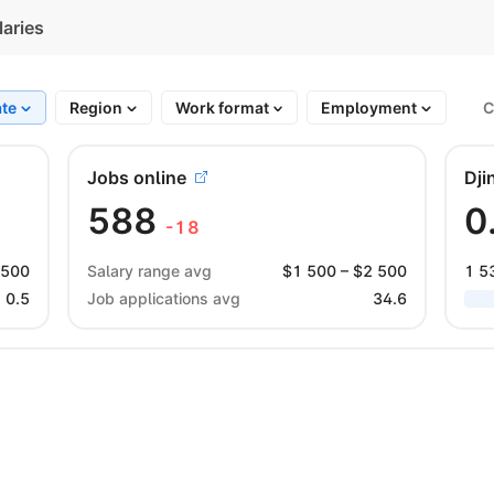
laries
ate
Region
Work format
Employment
C
Jobs online
Dji
588
0
-18
 500
Salary range avg
$
1 500
– $
2 500
1 5
0.5
Job applications avg
34.6