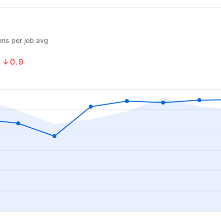
ons per job avg
4
↓0.9