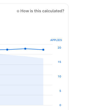
How is this calculated?
APPLIES
20
15
10
5
0