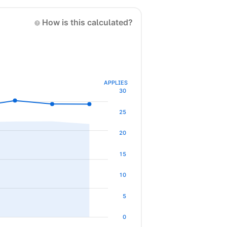
How is this calculated?
APPLIES
30
25
20
15
10
5
0