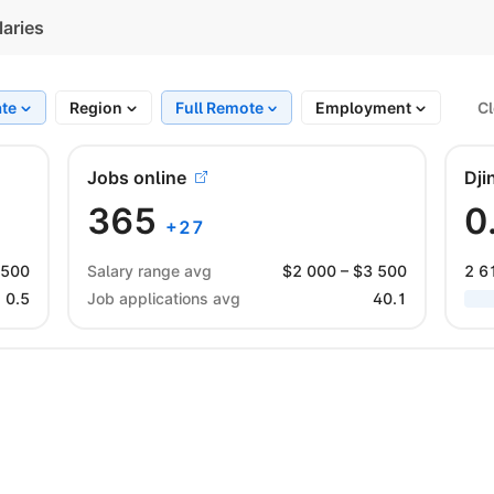
laries
ate
Region
Full Remote
Employment
Cl
Jobs online
Dji
365
0
+
27
 500
Salary range avg
$
2 000
– $
3 500
2 6
0.5
Job applications avg
40.1