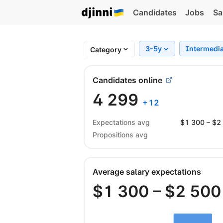
Candidates
Jobs
Sa
3-5y
Intermedi
Category
Candidates online
4 299
+
12
Expectations avg
$
1 300
– $
2
Propositions avg
Average salary expectations
$
1 300
– $
2 500