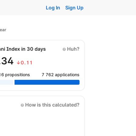
Log In
Sign Up
ear
nni Index in 30 days
Huh?
.34
↓0.11
16 propositions
7 762 applications
How is this calculated?