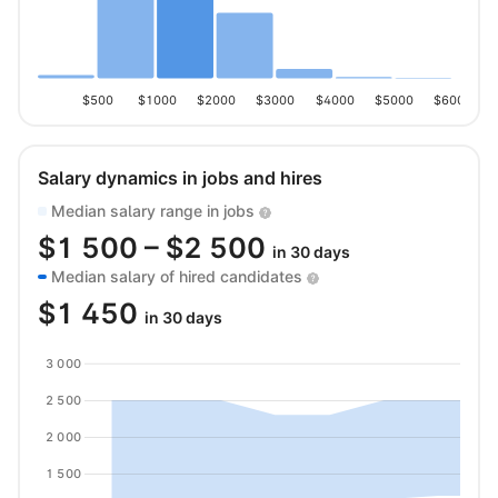
$500
$1000
$2000
$3000
$4000
$5000
$6000
Salary dynamics in jobs and hires
Median salary range in jobs
$
1 500
– $
2 500
in 30 days
Median salary of hired candidates
$
1 450
in 30 days
3 000
2 500
2 000
1 500