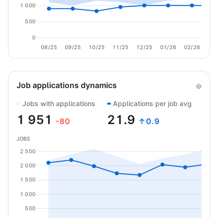
1 000
500
0
08/25
09/25
10/25
11/25
12/25
01/26
02/26
03/
Job applications dynamics
Jobs with applications
Applications per job avg
1 951
21.9
-80
↑0.9
JOBS
2 500
2 000
1 500
1 000
500