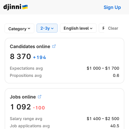
Sign Up
2-3y
English level
Region
Clear
Category
Candidates online
8 370
+
194
Expectations avg
$
1 000
– $
1 700
Propositions avg
0.6
Jobs online
1 092
-100
Salary range avg
$
1 400
– $
2 500
Job applications avg
40.5