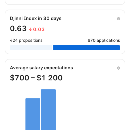
Djinni Index in 30 days
0.63
↓0.03
424 propositions
670 applications
Average salary expectations
$
700
– $
1 200