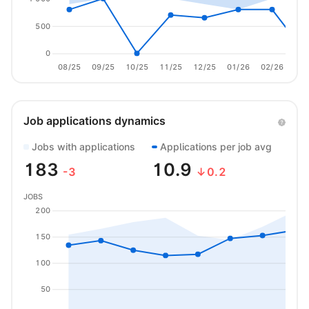
500
0
08/25
09/25
10/25
11/25
12/25
01/26
02/26
03/
Job applications dynamics
Jobs with applications
Applications per job avg
183
10.9
-3
↓0.2
JOBS
200
150
100
50