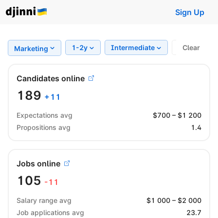
Sign Up
1-2y
Intermediate
Region
Clear
Marketing
Candidates online
189
+
11
Expectations avg
$
700
– $
1 200
Propositions avg
1.4
Jobs online
105
-11
Salary range avg
$
1 000
– $
2 000
Job applications avg
23.7