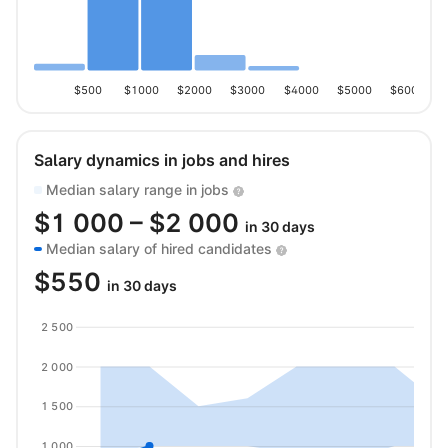
$500
$1000
$2000
$3000
$4000
$5000
$6000
Salary dynamics in jobs and hires
Median salary range in jobs
$
1 000
– $
2 000
in 30 days
Median salary of hired candidates
$
550
in 30 days
2 500
2 000
1 500
1 000