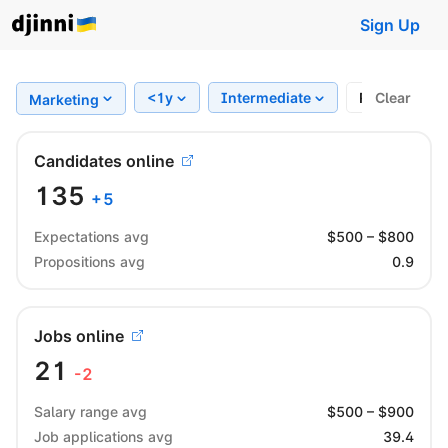
Sign Up
<1y
Intermediate
Region
Clear
Marketing
Candidates online
135
+
5
Expectations avg
$
500
– $
800
Propositions avg
0.9
Jobs online
21
-2
Salary range avg
$
500
– $
900
Job applications avg
39.4