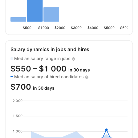
$500
$1000
$2000
$3000
$4000
$5000
$6000
Salary dynamics in jobs and hires
Median salary range in jobs
$
550
– $
1 000
in 30 days
Median salary of hired candidates
$
700
in 30 days
2 000
1 500
1 000