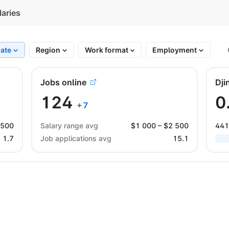
laries
iate
Region
Work format
Employment
Jobs online
Dji
124
0
+
7
 500
Salary range avg
$
1 000
– $
2 500
441
1.7
Job applications avg
15.1