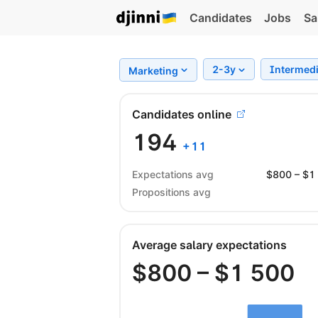
Candidates
Jobs
Sa
2-3y
Intermed
Marketing
Candidates online
194
+
11
Expectations avg
$
800
– $
1
Propositions avg
Average salary expectations
$
800
– $
1 500