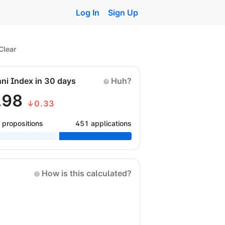
Log In
Sign Up
Clear
nni Index in 30 days
Huh?
.98
↓0.33
 propositions
451 applications
How is this calculated?