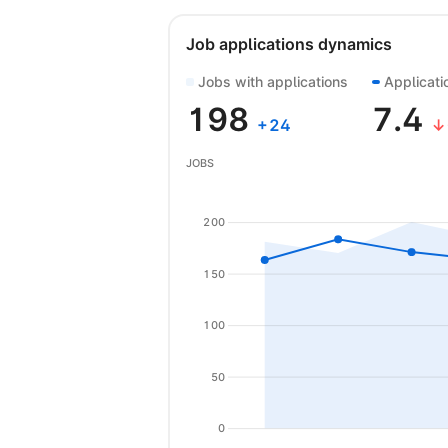
Job applications dynamics
Jobs with applications
Applicati
198
7.4
+
24
↓
JOBS
200
150
100
50
0