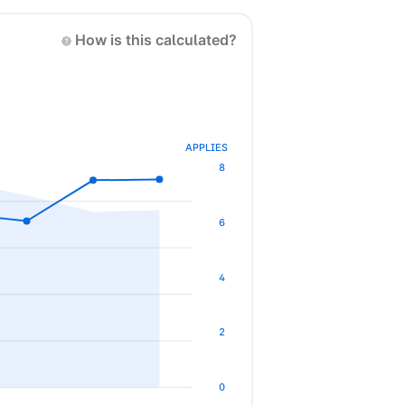
How is this calculated?
APPLIES
8
6
4
2
0