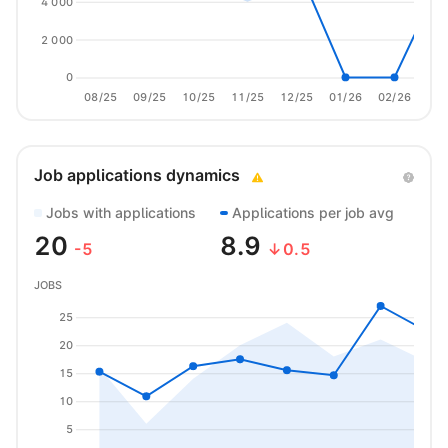
4 000
2 000
0
08/25
09/25
10/25
11/25
12/25
01/26
02/26
03/
Job applications dynamics
Jobs with applications
Applications per job avg
20
8.9
-5
↓0.5
JOBS
25
20
15
10
5