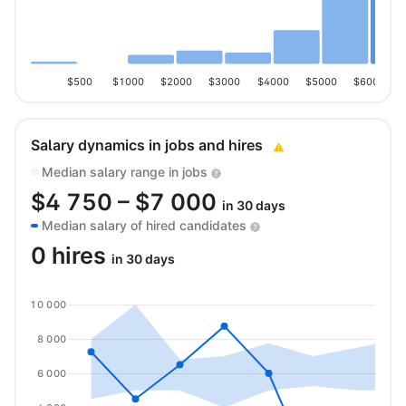
$500
$1000
$2000
$3000
$4000
$5000
$6000
Salary dynamics in jobs and hires
Median salary range in jobs
$
4 750
– $
7 000
in 30 days
Median salary of hired candidates
0 hires
in 30 days
10 000
8 000
6 000