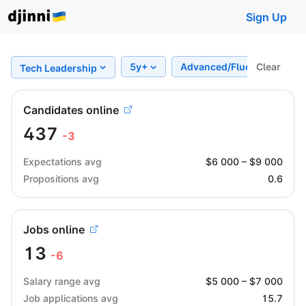
Sign Up
5y+
Advanced/Fluent
Clear
Re
Tech Leadership
Candidates online
437
-3
Expectations avg
$
6 000
– $
9 000
Propositions avg
0.6
Jobs online
13
-6
Salary range avg
$
5 000
– $
7 000
Job applications avg
15.7