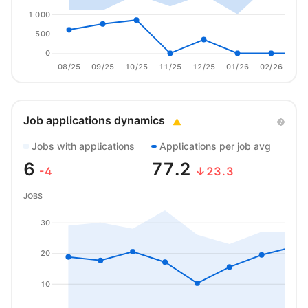
1 000
500
0
08/25
09/25
10/25
11/25
12/25
01/26
02/26
03/
Job applications dynamics
Jobs with applications
Applications per job avg
6
77.2
-4
↓23.3
JOBS
30
20
10