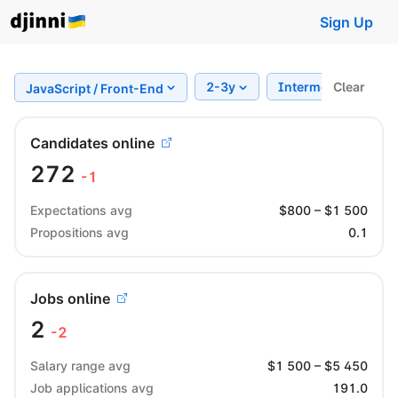
Sign Up
2-3y
Intermediate
Clear
JavaScript / Front-End
Candidates online
272
-1
Expectations avg
$
800
– $
1 500
Propositions avg
0.1
Jobs online
2
-2
Salary range avg
$
1 500
– $
5 450
Job applications avg
191.0