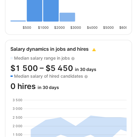
$500
$1000
$2000
$3000
$4000
$5000
$6000
Salary dynamics in jobs and hires
Median salary range in jobs
$
1 500
– $
5 450
in 30 days
Median salary of hired candidates
0 hires
in 30 days
3 500
3 000
2 500
2 000
1 500