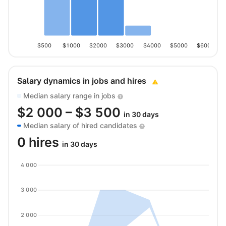
$500
$1000
$2000
$3000
$4000
$5000
$6000
Salary dynamics in jobs and hires
Median salary range in jobs
$
2 000
– $
3 500
in 30 days
Median salary of hired candidates
0 hires
in 30 days
4 000
3 000
2 000