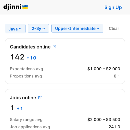
Sign Up
2-3y
Upper-Intermediate
Clear
Region
Java
Candidates online
142
+
10
Expectations avg
$
1 000
– $
2 000
Propositions avg
0.1
Jobs online
1
+
1
Salary range avg
$
2 000
– $
3 500
Job applications avg
241.0