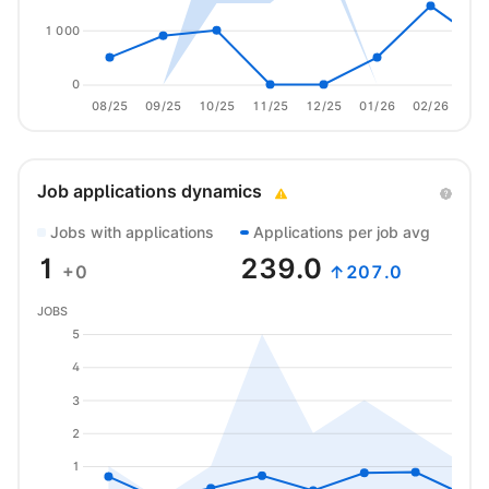
1 000
0
08/25
09/25
10/25
11/25
12/25
01/26
02/26
03/
Job applications dynamics
Jobs with applications
Applications per job avg
1
239.0
+0
↑207.0
JOBS
5
4
3
2
1