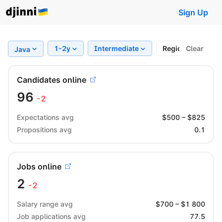
Sign Up
1-2y
Intermediate
Region
Clear
Wor
Java
Candidates online
96
-2
Expectations avg
$
500
– $
825
Propositions avg
0.1
Jobs online
2
-2
Salary range avg
$
700
– $
1 800
Job applications avg
77.5