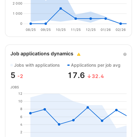
2 000
1 000
0
08/25
09/25
10/25
11/25
12/25
01/26
02/26
03/
Job applications dynamics
Jobs with applications
Applications per job avg
5
17.6
-2
↓32.4
JOBS
12
10
8
6
4
2