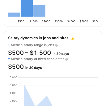
$500
$1000
$2000
$3000
$4000
$5000
$6000
Salary dynamics in jobs and hires
Median salary range in jobs
$
500
– $
1 500
in 30 days
Median salary of hired candidates
$
500
in 30 days
6 000
5 000
4 000
3 000