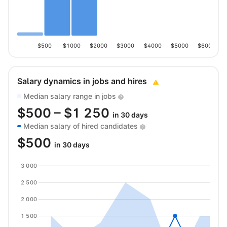
$500
$1000
$2000
$3000
$4000
$5000
$6000
Salary dynamics in jobs and hires
Median salary range in jobs
$
500
– $
1 250
in 30 days
Median salary of hired candidates
$
500
in 30 days
3 000
2 500
2 000
1 500