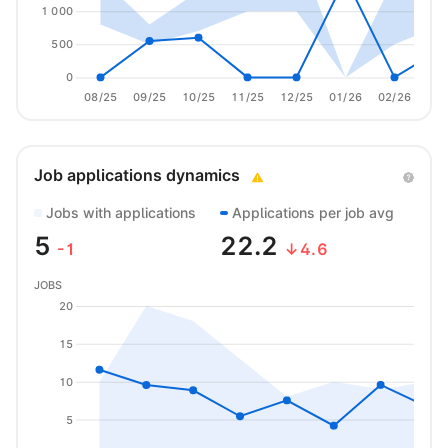
1 000
500
0
08/25
09/25
10/25
11/25
12/25
01/26
02/26
03/
Job applications dynamics
Jobs with applications
Applications per job avg
5
22.2
-1
↓4.6
JOBS
20
15
10
5