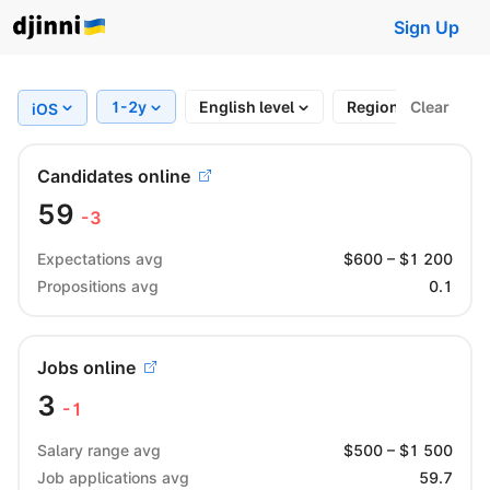
Sign Up
1-2y
English level
Region
Clear
Full
iOS
Candidates online
59
-3
Expectations avg
$
600
– $
1 200
Propositions avg
0.1
Jobs online
3
-1
Salary range avg
$
500
– $
1 500
Job applications avg
59.7